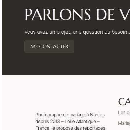
PARLONS DE V
Vous avez un projet, une question ou besoin d
ME CONTACTER
CA
Les d
Photographe de mariage à Nantes
depuis 2013 – Loire Atlantique –
Maria
France, je propose des reportages